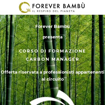
Forever Bambù
presenta
CORSO DI FORMAZIONE
CARBON MANAGER
Offerta riservata a professionisti appartenenti
al circuito