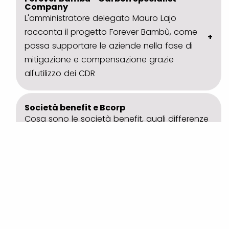
Company
L'amministratore delegato Mauro Lajo
racconta il progetto Forever Bambù, come
possa supportare le aziende nella fase di
mitigazione e compensazione grazie
all'utilizzo dei CDR
Società benefit e Bcorp
Cosa sono le società benefit, quali differenze
con lo standard più conosciuto, BCorp, e il
paradigma della buona impresa da cui
entrambe traggono buone prassi ed
ispirazione.
Policy Navigator
Quali sono i percorsi normativi legati al